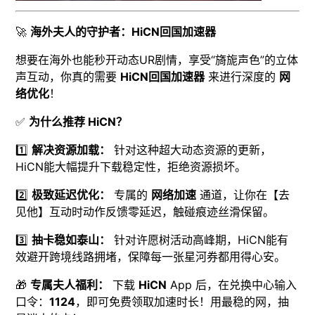
🚀
海外夫人的守护者：HiCN回国加速器
想要在海外也能秒开动态UR剧情，享受“旖旎声色”的立体
声互动，你真的需要
HiCN回国加速器
来进行深度的
网
络优化
！
✅
为什么推荐 HiCN？
1️⃣
解决资源加载：
针对这种超大动态资源的更新，
HiCN能大幅提升下载稳定性，拒绝资源损坏。
2️⃣
极致延迟优化：
专属的
网络加速
通道，让你在【去
见他】互动时动作反馈零延迟，触碰痕迹丝滑保留。
3️⃣
抽卡稳如泰山：
针对许愿树活动高峰期，HiCN能有
效避开跨境线路拥堵，保障每一张星河券都用得心安。
🎁
专属夫人福利：
下载
HiCN
App 后，在兑换中心输入
口令：
1124
，即可免费领取加速时长！用最稳的网，抽