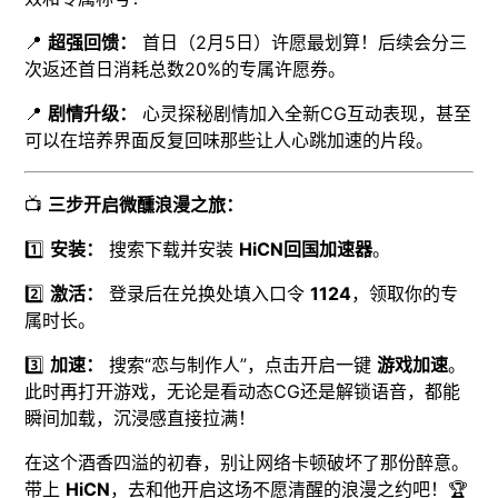
📍
超强回馈：
首日（2月5日）许愿最划算！后续会分三
次返还首日消耗总数20%的专属许愿券。
📍
剧情升级：
心灵探秘剧情加入全新CG互动表现，甚至
可以在培养界面反复回味那些让人心跳加速的片段。
📺
三步开启微醺浪漫之旅：
1️⃣
安装：
搜索下载并安装
HiCN回国加速器
。
2️⃣
激活：
登录后在兑换处填入口令
1124
，领取你的专
属时长。
3️⃣
加速：
搜索“恋与制作人”，点击开启一键
游戏加速
。
此时再打开游戏，无论是看动态CG还是解锁语音，都能
瞬间加载，沉浸感直接拉满！
在这个酒香四溢的初春，别让网络卡顿破坏了那份醉意。
带上
HiCN
，去和他开启这场不愿清醒的浪漫之约吧！🏆