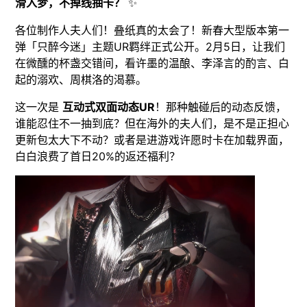
滑入梦，不掉线抽卡？
✨
各位制作人夫人们！叠纸真的太会了！新春大型版本第一
弹「只醉今迷」主题UR羁绊正式公开。2月5日，让我们
在微醺的杯盏交错间，看许墨的温酿、李泽言的酌言、白
起的溺欢、周棋洛的渴慕。
这一次是
互动式双面动态UR
！那种触碰后的动态反馈，
谁能忍住不一抽到底？但在海外的夫人们，是不是正担心
更新包太大下不动？或者是进游戏许愿时卡在加载界面，
白白浪费了首日20%的返还福利？