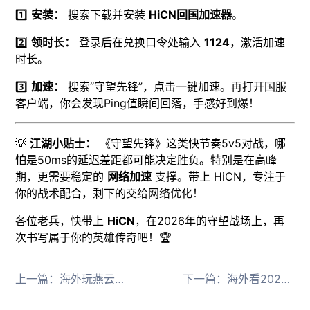
1️⃣
安装：
搜索下载并安装
HiCN回国加速器
。
2️⃣
领时长：
登录后在兑换口令处输入
1124
，激活加速
时长。
3️⃣
加速：
搜索“守望先锋”，点击一键加速。再打开国服
客户端，你会发现Ping值瞬间回落，手感好到爆！
💡
江湖小贴士：
《守望先锋》这类快节奏5v5对战，哪
怕是50ms的延迟差距都可能决定胜负。特别是在高峰
期，更需要稳定的
网络加速
支撑。带上 HiCN，专注于
你的战术配合，剩下的交给网络优化！
各位老兵，快带上
HiCN
，在2026年的守望战场上，再
次书写属于你的英雄传奇吧！🏆
上一篇：
海外玩燕云十六声国服延迟高用HiCN回国加速器低延迟攻略
下一篇：
海外看2026LPL中文直播用HiCN回国加速器解决播放限制