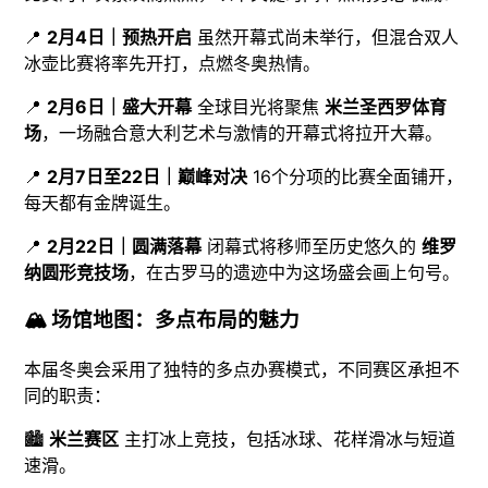
📍
2月4日｜预热开启
虽然开幕式尚未举行，但混合双人
冰壶比赛将率先开打，点燃冬奥热情。
📍
2月6日｜盛大开幕
全球目光将聚焦
米兰圣西罗体育
场
，一场融合意大利艺术与激情的开幕式将拉开大幕。
📍
2月7日至22日｜巅峰对决
16个分项的比赛全面铺开，
每天都有金牌诞生。
📍
2月22日｜圆满落幕
闭幕式将移师至历史悠久的
维罗
纳圆形竞技场
，在古罗马的遗迹中为这场盛会画上句号。
🏔️ 场馆地图：多点布局的魅力
本届冬奥会采用了独特的多点办赛模式，不同赛区承担不
同的职责：
🏙️
米兰赛区
主打冰上竞技，包括冰球、花样滑冰与短道
速滑。