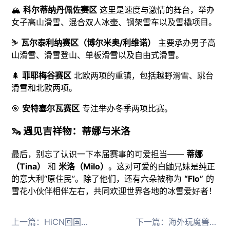
🏔️
科尔蒂纳丹佩佐赛区
这里是速度与激情的舞台，举办
女子高山滑雪、混合双人冰壶、钢架雪车以及雪橇项目。
⛷️
瓦尔泰利纳赛区（博尔米奥/利维诺）
主要承办男子高
山滑雪、滑雪登山、单板滑雪以及自由式滑雪。
🌲
菲耶梅谷赛区
北欧两项的重镇，包括越野滑雪、跳台
滑雪和北欧两项。
🎯
安特塞尔瓦赛区
专注举办冬季两项比赛。
🦦 遇见吉祥物：蒂娜与米洛
最后，别忘了认识一下本届赛事的可爱担当——
蒂娜
（Tina）
和
米洛（Milo）
。这对可爱的白鼬兄妹是纯正
的意大利“原住民”。除了他们，还有六朵被称为
“Flo”
的
雪花小伙伴相伴左右，共同欢迎世界各地的冰雪爱好者！
上一篇：
HiCN回国加速器解决海外玩三角洲行动国服高延迟
下一篇：
海外玩魔兽世界时光服延迟高怎么办用HiCN回国加速器畅玩毒蛇神殿