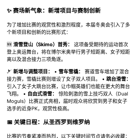
✨ 赛场新气象：新增项目与赛制创新
为了增加比赛的观赏性和激烈程度，本届冬奥会引入了多
个新项目和创新的比赛形式：
🆕
滑雪登山（Skimo）首秀：
这项备受期待的运动首次
登上奥运舞台，将在博尔米奥举行男子短距离、女子短距
离以及混合接力三项角逐。
🎿
新增与调整项目：
•
雪车雪橇：
赛道雪车增加了混合
接力赛，雪橇比赛则增设了女子双人项目。 •
跳台滑雪：
引入了女子大跳台比赛，让巾帼英雄们也能在更大的舞台
飞翔。 •
自由式滑雪：
惊险刺激的雪上技巧双人（Dual
Moguls）比赛正式亮相，届时观众将欣赏到男子和女子
选手的近身PK，观赏性极高。
📅 关键日程：从圣西罗到维罗纳
比赛的节奏紧凑而热烈，以下关键时间节点请务必收藏：