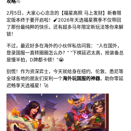
攻略
🐴
2月5日，大家心心念念的【福星高照 马上发财】新春限
定版本终于要开启啦！🧨2026年天选福星赛季不仅带回
了那份最纯粹的快乐，还有超多马年限定新玩法等你来解
锁！
不过，最近好多在海外的小伙伴私信问我： “人在国外，
登录国服一直转圈圈怎么办？” “下棋延迟太高，抢装备总
是慢半拍，D牌都卡顿！”😭
别慌！作为资深弈士，今天就给身在纽约、伦敦、悉尼等
全球各地的朋友们安利一个
海外玩国服的神器
，助你零延
迟畅享天选福星！🚀