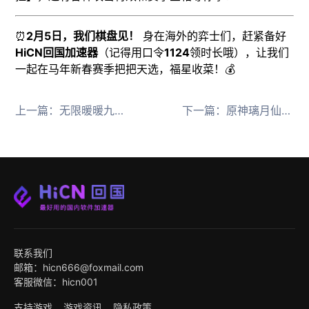
⏰
2月5日，我们棋盘见！
身在海外的弈士们，赶紧备好
HiCN回国加速器
（记得用口令
1124
领时长哦），让我们
一起在马年新春赛季把把天选，福星收菜！💰
上一篇：
无限暖暖九色万相生上线，HiCN回国加速器助海外玩家化身灵鹿
下一篇：
原神璃月仙人加强计划曝光，HiCN回国加速器助海外玩家零延迟体验
联系我们
邮箱：hicn666@foxmail.com
客服微信：hicn001
支持游戏
游戏资讯
隐私政策