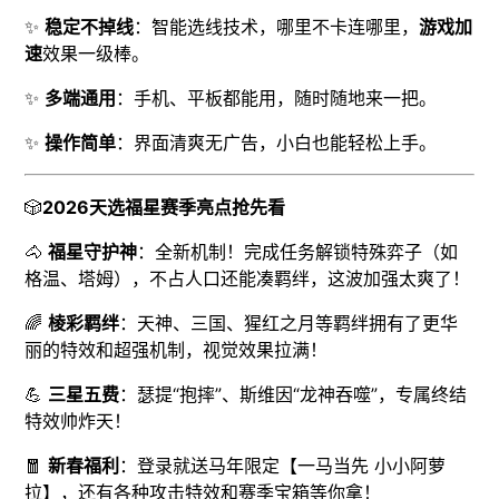
✨
稳定不掉线
：智能选线技术，哪里不卡连哪里，
游戏加
速
效果一级棒。
✨
多端通用
：手机、平板都能用，随时随地来一把。
✨
操作简单
：界面清爽无广告，小白也能轻松上手。
🎲
2026天选福星赛季亮点抢先看
🐴
福星守护神
：全新机制！完成任务解锁特殊弈子（如
格温、塔姆），不占人口还能凑羁绊，这波加强太爽了！
🌈
棱彩羁绊
：天神、三国、猩红之月等羁绊拥有了更华
丽的特效和超强机制，视觉效果拉满！
💪
三星五费
：瑟提“抱摔”、斯维因“龙神吞噬”，专属终结
特效帅炸天！
🧧
新春福利
：登录就送马年限定【一马当先 小小阿萝
拉】，还有各种攻击特效和赛季宝箱等你拿！