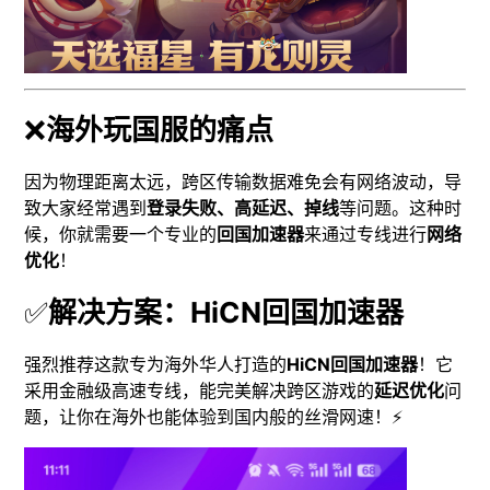
❌
海外玩国服的痛点
因为物理距离太远，跨区传输数据难免会有网络波动，导
致大家经常遇到
登录失败、高延迟、掉线
等问题。这种时
候，你就需要一个专业的
回国加速器
来通过专线进行
网络
优化
！
✅
解决方案：HiCN回国加速器
强烈推荐这款专为海外华人打造的
HiCN回国加速器
！它
采用金融级高速专线，能完美解决跨区游戏的
延迟优化
问
题，让你在海外也能体验到国内般的丝滑网速！⚡️