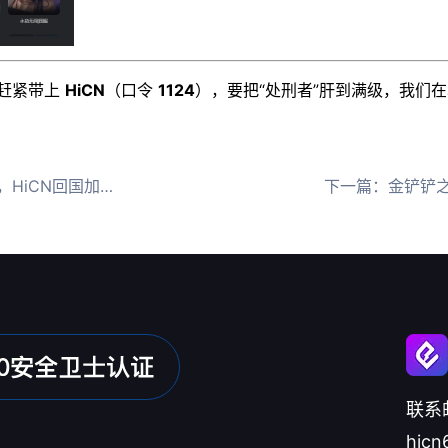
！赶紧带上
HiCN
（口令
1124
），要把“处刑者”肝到满级，我们在
速器助马来西亚零延迟
下一篇：
金铲铲之战
联系
hicn