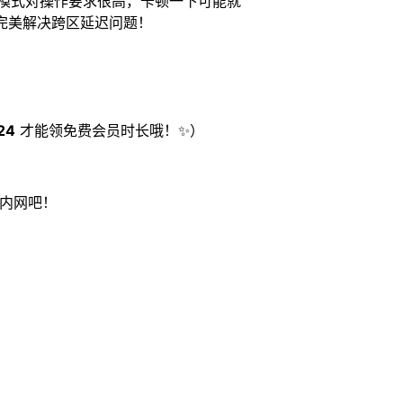
模式对操作要求很高，卡顿一下可能就
完美解决跨区延迟问题！
24
才能领免费会员时长哦！✨）
国内网吧！