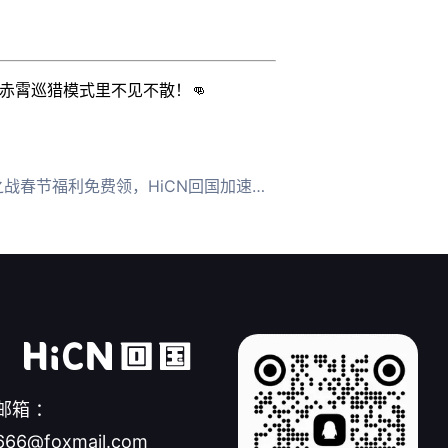
赤霄巡猎模式里不见不散！👊
春节福利免费领，HiCN回国加速器助海外玩家零延迟
邮箱 ：
666@foxmail.com