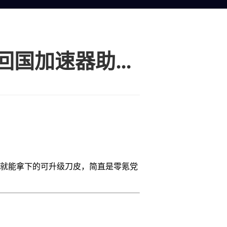
三角洲行动S8免费领处刑者刀皮，HiCN回国加速器助海外零延迟肝任务
金就能拿下的可升级刀皮，简直是零氪党