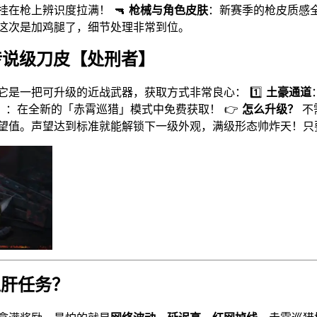
在枪上辨识度拉满！ 🔫
枪械与角色皮肤
：新赛季的枪皮质感
这次是加鸡腿了，细节处理非常到位。
传说级刀皮【处刑者】
它是一把可升级的近战武器，获取方式非常良心： 1️⃣
土豪通道
）
：在全新的「赤霄巡猎」模式中免费获取！ 👉
怎么升级？
不
望值。声望达到标准就能解锁下一级外观，满级形态帅炸天！只
迟肝任务？