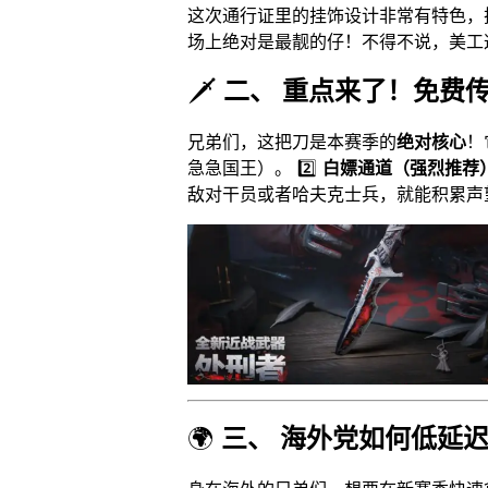
这次通行证里的挂饰设计非常有特色，挂
场上绝对是最靓的仔！不得不说，美工
🗡️
二、 重点来了！免费
兄弟们，这把刀是本赛季的
绝对核心
！
急急国王）。 2️⃣
白嫖通道（强烈推荐
敌对干员或者哈夫克士兵，就能积累声
🌍
三、 海外党如何低延