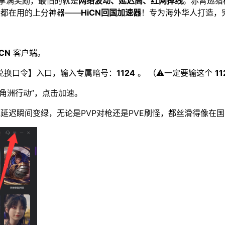
拿满奖励，最怕的就是
网络波动、延迟高、红网掉线
。赤霄巡猎
生都在用的上分神器——
HiCN回国加速器
！专为海外华人打造，
iCN
客户端。
兑换口令】入口，输入专属暗号：
1124
。 （⚠️一定要输这个
11
角洲行动”，点击加速。
延迟瞬间变绿，无论是PVP对枪还是PVE刷怪，都丝滑得像在