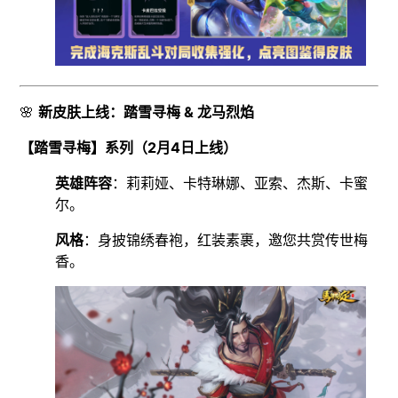
🌸
新皮肤上线：踏雪寻梅 & 龙马烈焰
【踏雪寻梅】系列（2月4日上线）
英雄阵容
：莉莉娅、卡特琳娜、亚索、杰斯、卡蜜
尔。
风格
：身披锦绣春袍，红装素裹，邀您共赏传世梅
香。