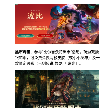
黑市淘宝
：参与“比尔吉沃特黑市”活动，玩游戏攒
银蛇币，可免费兑换两款皮肤（或小小英雄）及一
款限定臻彩【玉剑传说 舞龙卫 珠光】。