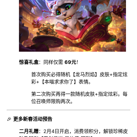
惊喜礼盒
：同样仅需
69元
！
首次购买必得随机【龙马烈焰】皮肤+指定炫
彩+【本喵求求你了】表情。
第二次购买再得一款随机皮肤+指定炫彩。每
位召唤师限购两次。
🎉
更多新春活动预告
二月礼赠
：2月4日开启，消费领积分，解锁珍稀皮