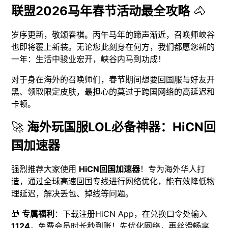
联盟2026马年春节活动最全攻略
🐴
岁序更新，敬颂春祺。丙午马年的蹄声渐近，召唤师峡谷
也即将覆上新装。无论您此刻身在何方，我们都愿您新的
一年：生活中骏业宏开，峡谷内马到功成！
对于身在海外的召唤师们，春节期间想要回国服与好友开
黑、领取限定皮肤，最担心的莫过于跨国网络的高延迟和
卡顿。
🚀
海外玩国服LOL必备神器：HiCN回
国加速器
强烈推荐大家使用
HiCN回国加速器
！专为海外华人打
造，通过全球高速回国专线进行网络优化，能有效降低物
理延迟，解决丢包、掉线等问题。
🎁
专属福利
：下载注册HiCN App，在兑换口令处输入
1124
，免费会员时长秒到账！先优化网络，再丝滑畅享