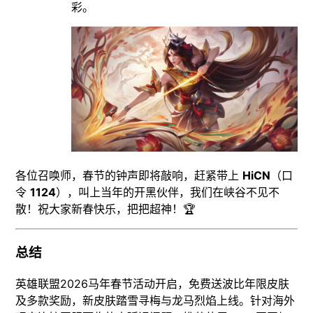
彩。
各位召唤师，春节的钟声即将敲响，赶紧带上
HiCN
（口
令
1124
），叫上当年的开黑伙伴，我们在峡谷不见不
散！祝大家新春快乐，把把超神！🏆
总结
英雄联盟2026马年春节活动开启，免费送波比年限皮肤
及多款奖励，新皮肤踏雪寻梅与龙马烈焰上线。针对海外