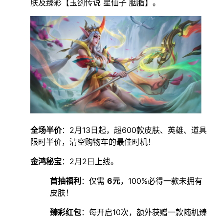
肤及臻彩【玉剑传说 星仙子 胭脂】。
全场半价
：2月13日起，超600款皮肤、英雄、道具
限时半价，清空购物车的最佳时机！
金鸿秘宝
：2月2日上线。
首抽福利
：仅需
6元
，100%必得一款未拥有
皮肤！
臻彩红包
：每开启10次，额外获赠一款随机臻