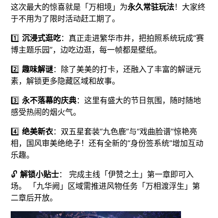
这次最大的惊喜就是「万相境」为
永久常驻玩法
！大家终
于不用为了限时活动赶工期了。
1️⃣
沉浸式逛吃
：真正走进繁华市井，把拍照系统玩成“赛
博主题乐园”，边吃边逛，每一帧都是壁纸。
2️⃣
趣味解谜
：除了美美的打卡，还融入了丰富的解谜元
素，解锁更多隐藏区域和故事。
3️⃣
永不落幕的庆典
：这里有盛大的节日氛围，随时随地
感受热闹的烟火气。
4️⃣
绝美新衣
：双五星套装“九色鹿”与“戏曲脸谱”惊艳亮
相，国风审美绝绝子！还有全新的“身份签系统”增加互动
乐趣。
🔓
解锁小贴士
： 完成主线「伊赞之土」第一章即可入
场。 「九华阙」区域需推进风物任务「万相渡浮生」第
二章后开放。