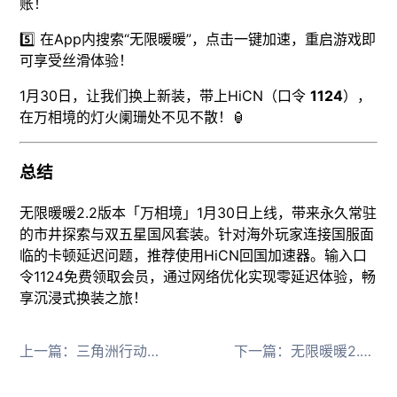
账！
5️⃣ 在App内搜索“无限暖暖”，点击一键加速，重启游戏即
可享受丝滑体验！
1月30日，让我们换上新装，带上HiCN（口令
1124
），
在万相境的灯火阑珊处不见不散！🏮
总结
无限暖暖2.2版本「万相境」1月30日上线，带来永久常驻
的市井探索与双五星国风套装。针对海外玩家连接国服面
临的卡顿延迟问题，推荐使用HiCN回国加速器。输入口
令1124免费领取会员，通过网络优化实现零延迟体验，畅
享沉浸式换装之旅！
上一篇：
三角洲行动S8蝶变时刻上线，HiCN回国加速器助海外零延迟备战
下一篇：
无限暖暖2.2九色万相生上线，HiCN回国加速器助海外满速下载