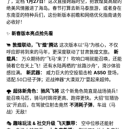
了，定档
1月27日
！这次直接跨越时空，把敦煌莫高窟的
绝美风情搬进了海岛。春节打算去新马泰旅游，或者身在
东南亚的特种兵们，这份新版本前瞻和网络优化指南请务
必收好！
✨
新春版本亮点抢先看
🐪
敦煌联动，飞“煌”腾达
这次版本以“马”为核心，不仅
呼应即将到来的马年，更深度联动了甘肃敦煌文旅。
新
载具：
万众期待的“飞马”来了！吹响口哨就能召唤，还能
骑着它在天上飞！还有水陆两栖的“丝路沙舟”，滑沙体验
感拉满。
新武器：
威力巨大的空投狙击枪
AS50
登场，
适配.50口径子弹；近战神器“大漠双刀”耍起来超帅。
🌪️
超体新角色：驰风飞将
这个新角色简直是战场骑兵！
能召唤马匹，骑马时跳得更高、跑得更快。大招“狂猎协
议”开启后，在驾驶位射击竟然
不消耗子弹
，车战（马
战）无敌！
🎭
趣味玩法 & 社交升级
飞天飘带：
空中位移还能射