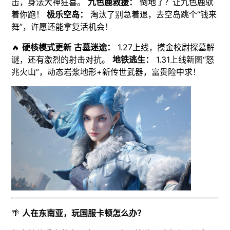
击，身法大神狂喜。
九色鹿救援：
倒地了？让九色鹿驮
着你跑！
极乐空岛：
淘汰了别急着退，去空岛跳个“钱来
舞”，许愿还能拿复活机会！
🔥
硬核模式更新
古墓迷途：
1.27上线，摸金校尉探墓解
谜，还有激烈的射击对抗。
地铁逃生：
1.31上线新图“怒
兆火山”，动态岩浆地形+新传世武器，富贵险中求！
🌴
人在东南亚，玩国服卡顿怎么办？