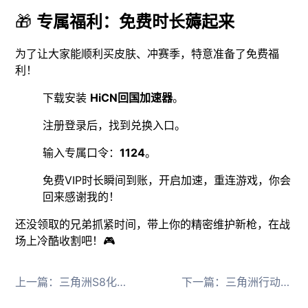
🎁
专属福利：免费时长薅起来
为了让大家能顺利买皮肤、冲赛季，特意准备了免费福
利！
下载安装
HiCN回国加速器
。
注册登录后，找到兑换入口。
输入专属口令：
1124
。
免费VIP时长瞬间到账，开启加速，重连游戏，你会
回来感谢我的！
还没领取的兄弟抓紧时间，带上你的精密维护新枪，在战
场上冷酷收割吧！🎮
上一篇：
三角洲S8化身赛伊德带飞全场，海外党玩国服三角洲行动回国加速器推荐！
下一篇：
三角洲行动新赛季“蝶变”来袭！台湾玩家如何丝滑直连国服？