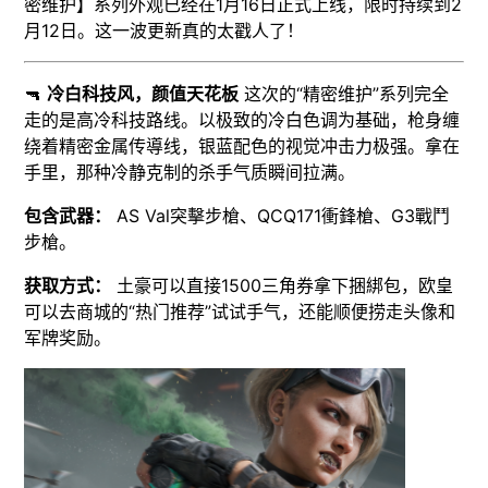
密维护】系列外观已经在1月16日正式上线，限时持续到2
月12日。这一波更新真的太戳人了！
🔫
冷白科技风，颜值天花板
这次的“精密维护”系列完全
走的是高冷科技路线。以极致的冷白色调为基础，枪身缠
绕着精密金属传導线，银蓝配色的视觉冲击力极强。拿在
手里，那种冷静克制的杀手气质瞬间拉满。
包含武器：
AS Val突擊步槍、QCQ171衝鋒槍、G3戰鬥
步槍。
获取方式：
土豪可以直接1500三角券拿下捆綁包，欧皇
可以去商城的“热门推荐”试试手气，还能顺便捞走头像和
军牌奖励。