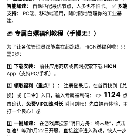
智能加速：
自动匹配最优节点，人多也不怕卡。 ✅
多端
支持：
PC端、移动端通用，随时随地管理你的工业基
建。
🎁
专属白嫖福利教程（手慢无！）
为了让各位管理员都能赢在起跑线，HiCN送福利啦！只
需3步：
1️⃣
下载安装：
前往应用商店或官网搜索下载
HiCN
App（支持PC/手机）。
2️⃣
领取福利（重点！）：
注册登录后，在首页找到【兑
1124
换】或【口令】入口，输入专属福利码： 👉
点
击确认，
免费VIP加速时长
瞬间到账！先白嫖再体验，主
打一个良心！💰
3️⃣
一键加速：
在游戏库搜索“明日方舟：终末地”，点击
加速！等到1月22日开服，直接丝滑进入游戏，快人一步