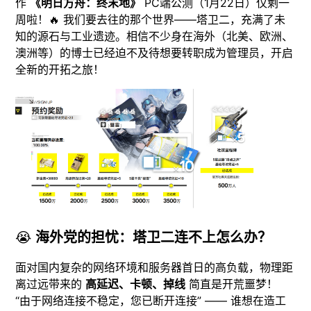
作
《明日方舟：终末地》
PC端公测（1月22日）仅剩一
周啦！🔥 我们要去往的那个世界——塔卫二，充满了未
知的源石与工业遗迹。相信不少身在海外（北美、欧洲、
澳洲等）的博士已经迫不及待想要转职成为管理员，开启
全新的开拓之旅！
😭
海外党的担忧：塔卫二连不上怎么办？
面对国内复杂的网络环境和服务器首日的高负载，物理距
离过远带来的
高延迟、卡顿、掉线
简直是开荒噩梦！
“由于网络连接不稳定，您已断开连接” —— 谁想在造工