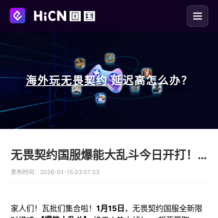
海外玩
无畏契约
延迟高怎么办？
无畏契约国服爆能大乱斗今日开打！美国海外留学党如何0延迟畅玩？
发布时间：
2026-01-15 03:57:33
家人们！瓦批们集合啦！
1月15日
，无畏契约国服全新限