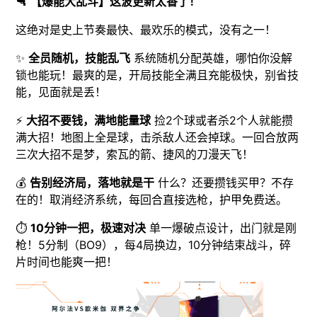
🔫
【爆能大乱斗】这波更新太香了！
这绝对是史上节奏最快、最欢乐的模式，没有之一！
✨
全员随机，技能乱飞
系统随机分配英雄，哪怕你没解
锁也能玩！最爽的是，开局技能全满且充能极快，别省技
能，见面就是丢！
⚡
大招不要钱，满地能量球
捡2个球或者杀2个人就能攒
满大招！地图上全是球，击杀敌人还会掉球。一回合放两
三次大招不是梦，索瓦的箭、捷风的刀漫天飞！
💰
告别经济局，落地就是干
什么？还要攒钱买甲？不存
在的！取消经济系统，每回合直接选枪，护甲免费送。
⏱️
10分钟一把，极速对决
单一爆破点设计，出门就是刚
枪！5分制（BO9），每4局换边，10分钟结束战斗，碎
片时间也能爽一把！