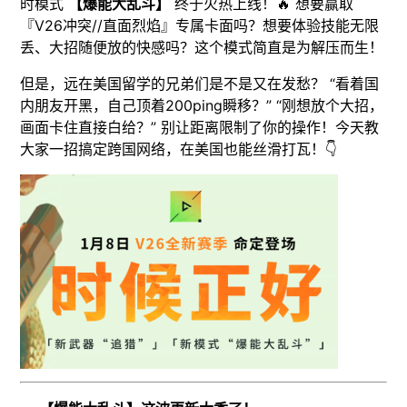
时模式
【爆能大乱斗】
终于火热上线！🔥 想要赢取
『V26冲突//直面烈焰』专属卡面吗？想要体验技能无限
丢、大招随便放的快感吗？这个模式简直是为解压而生！
但是，远在美国留学的兄弟们是不是又在发愁？ “看着国
内朋友开黑，自己顶着200ping瞬移？” “刚想放个大招，
画面卡住直接白给？” 别让距离限制了你的操作！今天教
大家一招搞定跨国网络，在美国也能丝滑打瓦！👇