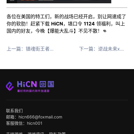
各位在美国的特工们，新的战场已经开启，别让网速成了
你的软肋！赶紧下载
HiCN
，填口令
1124
领福利，叫上
国内的好友，今晚【爆能大乱斗】不见不散！👊
上一篇：
镇魂街王者归来今日开测！泰国海外怎么玩国服镇魂街？
下一篇：
逆战未来x星际传奇联动！海外玩国服游戏卡顿延迟高用什么回国加速器？
联系我们
邮箱：hicn666@foxmail.com
客服微信：hicn001