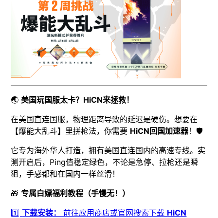
🌏
美国玩国服太卡？HiCN来拯救！
在美国直连国服，物理距离导致的延迟是硬伤。想要在
【爆能大乱斗】里拼枪法，你需要
HiCN回国加速器
！🛡️
它专为海外华人打造，拥有美国直连国内的高速专线。实
测开启后，Ping值稳定绿色，不论是急停、拉枪还是瞬
狙，手感都和在国内一样丝滑！
🎁
专属白嫖福利教程（手慢无！）
1️⃣
下载安装：
前往应用商店或官网搜索下载
HiCN