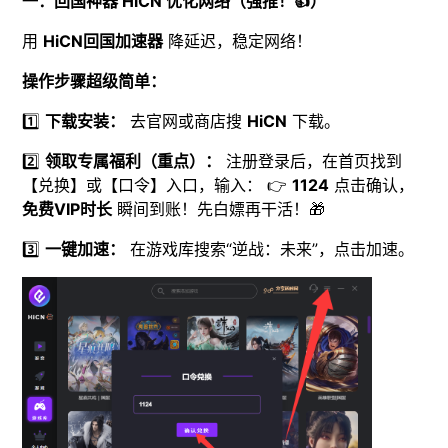
一：回国神器 HiCN 优化网络（强推！👍）
用
HiCN回国加速器
降延迟，稳定网络！
操作步骤超级简单：
1️⃣
下载安装：
去官网或商店搜
HiCN
下载。
2️⃣
领取专属福利（重点）：
注册登录后，在首页找到
【兑换】或【口令】入口，输入： 👉
1124
点击确认，
免费VIP时长
瞬间到账！先白嫖再干活！🎁
3️⃣
一键加速：
在游戏库搜索“逆战：未来”，点击加速。