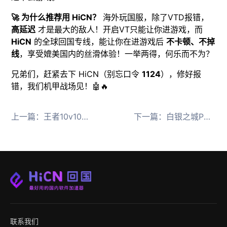
🚀 为什么推荐用 HiCN？
海外玩国服，除了VTD报错，
高延迟
才是最大的敌人！开启VT只能让你进游戏，而
HiCN
的全球回国专线，能让你在进游戏后
不卡顿、不掉
线
，享受媲美国内的丝滑体验！一举两得，何乐而不为？
兄弟们，赶紧去下 HiCN（别忘口令
1124
），修好报
错，我们机甲战场见！🤖🔥
上一篇：
王者10v10机甲降临！澳洲玩国服黑屏闪退解决办法
下一篇：
白银之城PC公测火爆开启，海外党畅玩全攻略！
联系我们